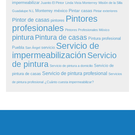
impermeabilizar
Juanito El Pintor
Linda Vista Monterrey
Misión de la Silla
méxico
Pintar casas
Monterrey
Guadalupe N.L
Pintar exteriores
Pintores
Pintor de casas
pintores
profesionales
Pintores Profesionales México
pintura
Pintura de casas
Pintura profesional
Servicio de
Puebla
servicio
San Ángel
impermeabilización
Servicio
de pintura
Servicio de
Servicio de pintura a domicilio
Servicio de pintura profesional
pintura de casas
Servicios
de pintura profesional
¿Cuánto cuesta impermeabilizar?