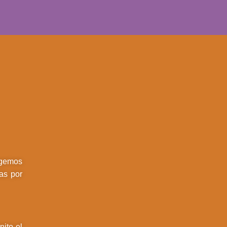
egemos
as por
ito el