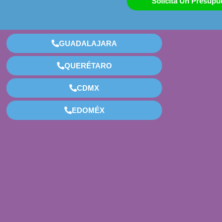
Solicita Un Presupu
GUADALAJARA
QUERÉTARO
CDMX
EDOMÉX