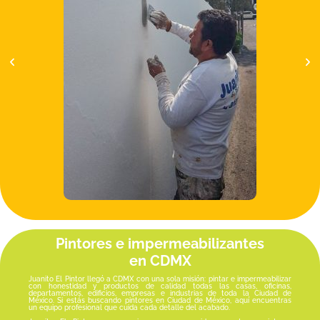
Pintores e impermeabilizantes
en CDMX
Juanito El Pintor llegó a CDMX con una sola misión: pintar e impermeabilizar
con honestidad y productos de calidad todas las casas, oficinas,
departamentos, edificios, empresas e industrias de toda la Ciudad de
México. Si estás buscando pintores en Ciudad de México, aquí encuentras
un equipo profesional que cuida cada detalle del acabado.