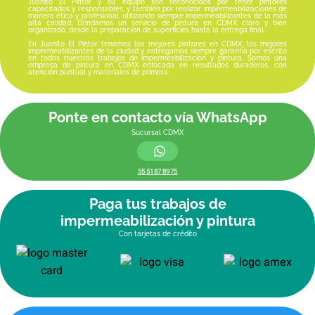
Juanito El Pintor y su equipo son reconocidos por tener pintores
capacitados y responsables, y también por realizar impermeabilizaciones de
manera ética y profesional, utilizando siempre impermeabilizantes de la más
alta calidad. Brindamos un servicio de pintura en CDMX claro y bien
organizado, desde la preparación de superficies hasta la entrega final.
En Juanito El Pintor tenemos los mejores pintores en CDMX, los mejores
impermeabilizantes de la ciudad y entregamos siempre garantía por escrito
en todos nuestros trabajos de impermeabilización y pintura. Somos una
empresa de pintura en CDMX enfocada en resultados duraderos, con
atención puntual y materiales de primera.
Ponte en contacto vía WhatsApp
Sucursal CDMX
55 5187 8975
Paga tus trabajos de
impermeabilización y pintura
Con tarjetas de crédito