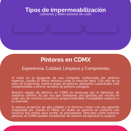
Tipos de impermeabilización
Llámanos, y obtén asesoría sin costo
Pintores en CDMX
Experiencia, Calidad, Limpieza y Compromiso
Si estás en la búsqueda de una compañía conformada por pintores
expertos, Juanito El Pintor destaca como la elección ideal. Con más de 15
años de trayectoria, nuestro grupo de pintores altamente capacitados está
comprometido a ofrecer servicios de primera categoría.
Nuestro equipo de pintores en CDMX se preocupa por el bienestar de
nuestros clientes. Es por eso que brindamos una garantía por escrito en
cada uno de nuestros proyectos, proporcionándote tranquilidad respecto a
tu inversión.
Si valoras proyectos de alta calidad y te interesa contar con una garantía
respaldada por Juanito El Pintor, no dudes en ponerte en contacto con
nosotros hoy mismo para recibir un presupuesto. Descubre cómo nuestros
pintores en CDMX pueden transformar de manera excepcional tu espacio.