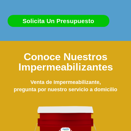
Solicita Un Presupuesto
Conoce Nuestros
Impermeabilizantes
Venta de Impermeabilizante,
pregunta por nuestro servicio a domicilio