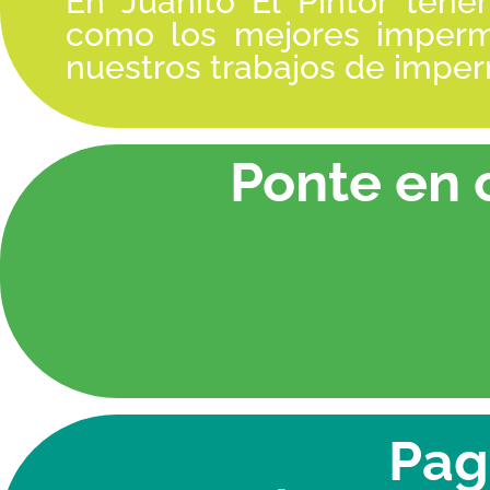
En Juanito El Pintor tene
como los mejores imperme
nuestros trabajos de imperm
Ponte en 
Pag