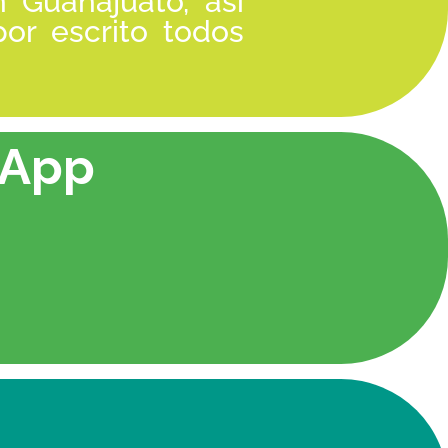
 Guanajuato, así
or escrito todos
sApp