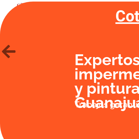
Cot
INICIO
SUCURSALES
Expertos
imperme
y pintur
Guanaju
Trabajos garanti