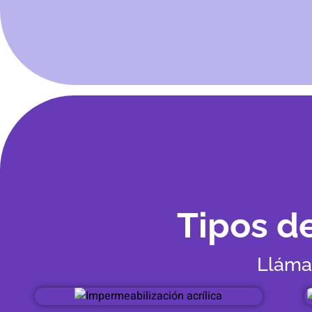
Tipos d
Lláman