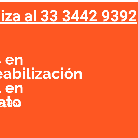
iza al 33 3442 9392
SERVICIOS
GALERÍA
IMPERMEABILIZANTE
 en
abilización
a en
ato
zados.