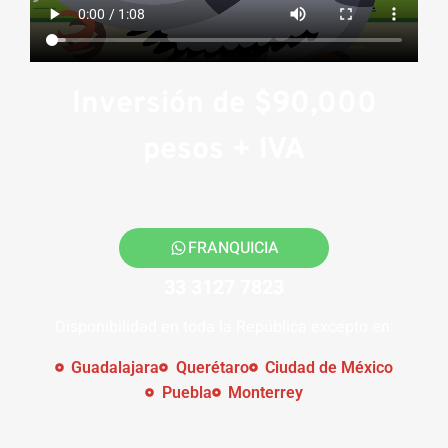
Inversión de $90,000
pesos + IVA
FRANQUICIA
33 3127 7823
Disponibilidad en toda la República excepto en:
Guadalajara
Querétaro
Ciudad de México
Puebla
Monterrey