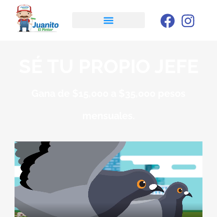
SÉ TU PROPIO JEFE
Gana de $15,000 a $35,000 pesos
mensuales.