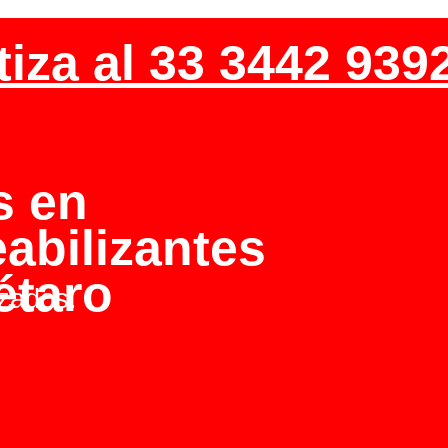
tiza al 33 3442 939
s en
abilizantes
étaro
izados.