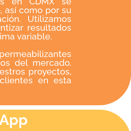
ntes en CDMX se
, así como por su
ión. Utilizamos
tizar resultados
ima variable.
mpermeabilizantes
os del mercado.
estros proyectos,
clientes en esta
sApp