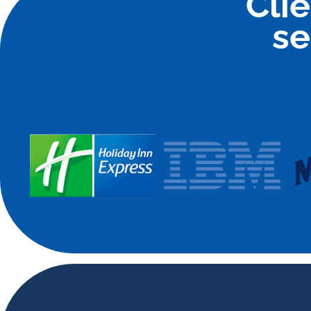
Cli
se