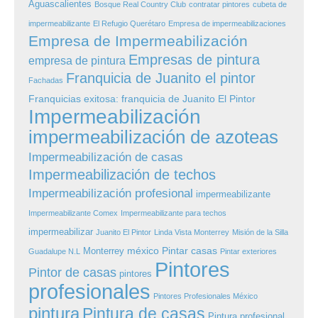
Aguascalientes
Bosque Real Country Club
contratar pintores
cubeta de
impermeabilizante
El Refugio Querétaro
Empresa de impermeabilizaciones
Empresa de Impermeabilización
Empresas de pintura
empresa de pintura
Franquicia de Juanito el pintor
Fachadas
Franquicias exitosa: franquicia de Juanito El Pintor
Impermeabilización
impermeabilización de azoteas
Impermeabilización de casas
Impermeabilización de techos
Impermeabilización profesional
impermeabilizante
Impermeabilizante Comex
Impermeabilizante para techos
impermeabilizar
Juanito El Pintor
Linda Vista Monterrey
Misión de la Silla
méxico
Pintar casas
Monterrey
Guadalupe N.L
Pintar exteriores
Pintores
Pintor de casas
pintores
profesionales
Pintores Profesionales México
pintura
Pintura de casas
Pintura profesional