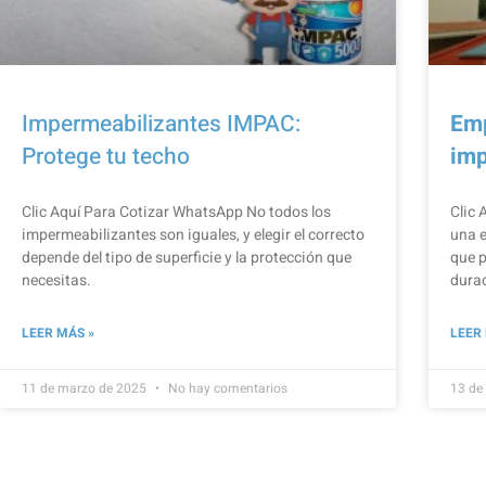
Impermeabilizantes IMPAC:
Em
Protege tu techo
imp
Clic Aquí Para Cotizar​ WhatsApp No todos los
Clic 
impermeabilizantes son iguales, y elegir el correcto
una 
depende del tipo de superficie y la protección que
que p
necesitas.
durad
LEER MÁS »
LEER
11 de marzo de 2025
No hay comentarios
13 de