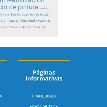
rmeabilización
cio de pintura
Servicio
Servicio de pintura de casas
domicilio
de pintura profesional
Servicios de
sional
¿Cuánto cuesta impermeabilizar?
Páginas
Informativas
N
FRANQUICIAS
A
VENTA PINTURA