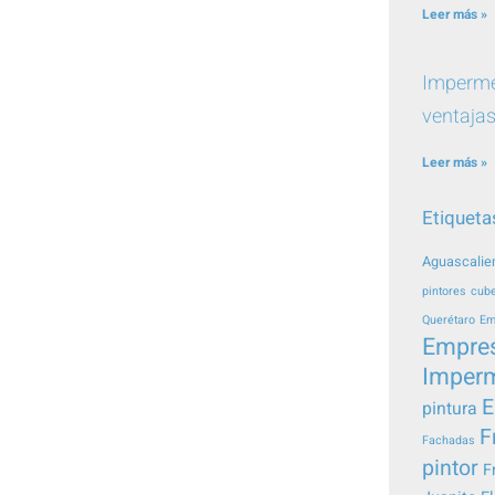
Leer más »
Impermea
ventajas
Leer más »
Etiqueta
Aguascalie
pintores
cube
Querétaro
Em
Empre
Imperm
E
pintura
F
Fachadas
pintor
F