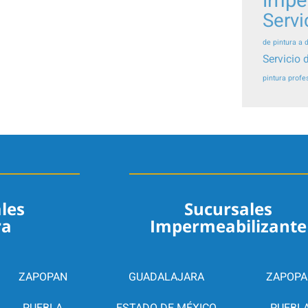
impe
Servi
de pintura a 
Servicio 
pintura profe
les
Sucursales
ra
Impermeabilizante
ZAPOPAN
GUADALAJARA
ZAPOPA
PUEBLA
ESTADO DE MÉXICO
PUEBL