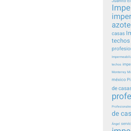
Juanito El
Impe
imper
azot
I
casas
techos
profesio
Impermeabili
impe
techos
Monterrey
Mi
méxico
Pi
de casa
prof
Profesionale
de ca
servic
Ángel