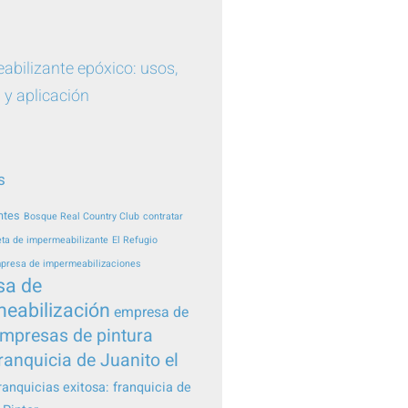
bilizante epóxico: usos,
 y aplicación
s
ntes
Bosque Real Country Club
contratar
ta de impermeabilizante
El Refugio
presa de impermeabilizaciones
sa de
eabilización
empresa de
mpresas de pintura
ranquicia de Juanito el
ranquicias exitosa: franquicia de