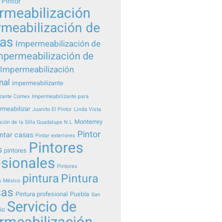
 Pintor
rmeabilización
meabilización de
eas
Impermeabilización de
mpermeabilización de
Impermeabilización
nal
impermeabilizante
zante Comex
Impermeabilizante para
rmeabilizar
Juanito El Pintor
Linda Vista
Monterrey
sión de la Silla Guadalupe N.L
Pintor
ntar casas
Pintar exteriores
Pintores
s
pintores
esionales
Pintores
pintura
Pintura
s México
sas
Pintura profesional
Puebla
San
Servicio de
io