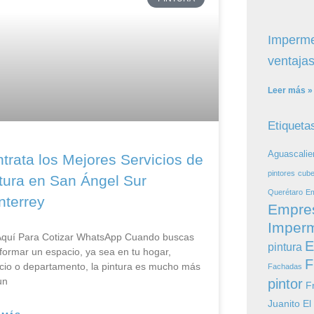
Imperme
ventajas
Leer más »
Etiqueta
Aguascalie
trata los Mejores Servicios de
pintores
cube
tura en San Ángel Sur
Querétaro
Em
terrey
Empre
Imperm
 Aquí Para Cotizar​ WhatsApp Cuando buscas
E
pintura
formar un espacio, ya sea en tu hogar,
F
cio o departamento, la pintura es mucho más
Fachadas
un
pintor
F
Juanito El