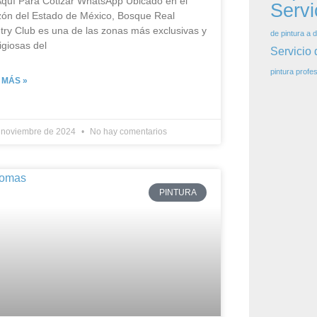
Aquí Para Cotizar​ WhatsApp Ubicado en el
Servi
zón del Estado de México, Bosque Real
try Club es una de las zonas más exclusivas y
de pintura a d
igiosas del
Servicio 
pintura profes
 MÁS »
 noviembre de 2024
No hay comentarios
PINTURA