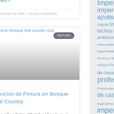
Impe
 MÁS »
imper
diciembre de 2024
No hay comentarios
azote
I
casas
techos
PINTURA
profesio
Impermeabili
impermeabi
Monterrey
Mi
méxico
Pi
de casa
prof
Profesionale
vicios de Pintura en Bosque
de ca
l Country
servic
Ángel
impe