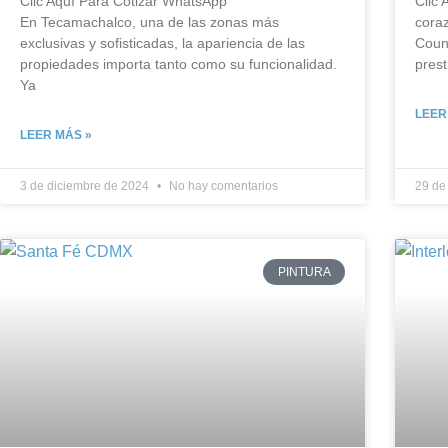
Clic Aquí Para Cotizar​ WhatsApp
Clic 
En Tecamachalco, una de las zonas más
cora
exclusivas y sofisticadas, la apariencia de las
Coun
propiedades importa tanto como su funcionalidad.
prest
Ya
LEER
LEER MÁS »
3 de diciembre de 2024
No hay comentarios
29 de
PINTURA