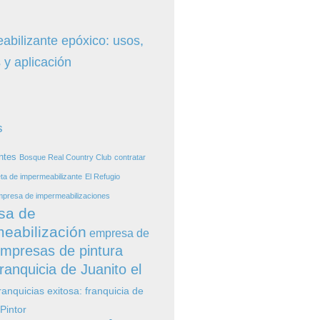
abilizante epóxico: usos,
 y aplicación
s
ntes
Bosque Real Country Club
contratar
ta de impermeabilizante
El Refugio
presa de impermeabilizaciones
sa de
eabilización
empresa de
mpresas de pintura
ranquicia de Juanito el
ranquicias exitosa: franquicia de
 Pintor