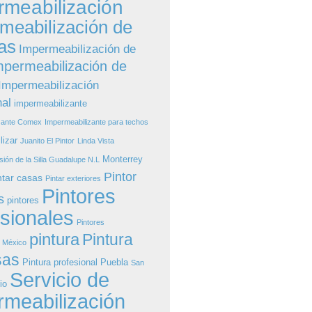
rmeabilización
meabilización de
as
Impermeabilización de
mpermeabilización de
Impermeabilización
nal
impermeabilizante
zante Comex
Impermeabilizante para techos
lizar
Juanito El Pintor
Linda Vista
Monterrey
sión de la Silla Guadalupe N.L
Pintor
ntar casas
Pintar exteriores
Pintores
s
pintores
esionales
Pintores
pintura
Pintura
s México
sas
Pintura profesional
Puebla
San
Servicio de
io
rmeabilización