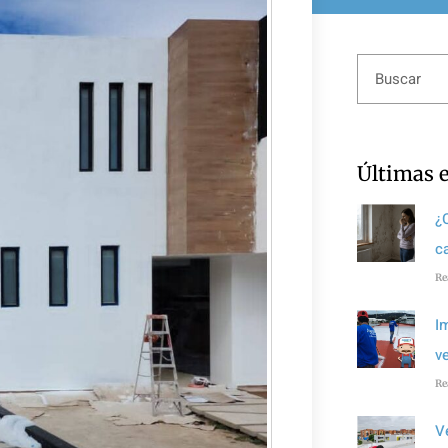
Últimas 
¿
c
Re
I
v
Re
V