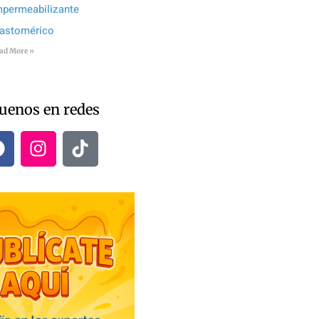
mpermeabilizante
lastomérico
ad More »
uenos en redes