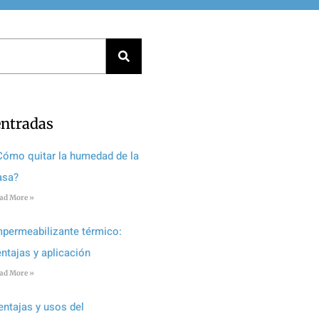
entradas
Cómo quitar la humedad de la
asa?
ad More »
mpermeabilizante térmico:
entajas y aplicación
ad More »
entajas y usos del