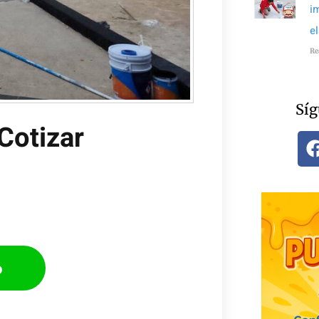
i
e
Re
Síg
Cotizar​
p