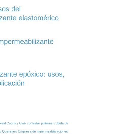
sos del
zante elastomérico
mpermeabilizante
zante epóxico: usos,
licación
eal Country Club
contratar pintores
cubeta de
io Querétaro
Empresa de impermeabilizaciones