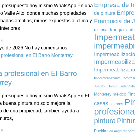
Empresa de I
 tu presupuesto hoy mismo WhatsApp En una
Empres
o Valle Alto, donde muchas propiedades
de pintura
Franquicia de J
chadas amplias, muros expuestos al clima y
interiores
exitosa: franquicia de
Impermeabi
 »
impermeabil
yo de 2026
No hay comentarios
Impermeabilizaci
Impermeabiliza
Impermeabilizació
a profesional en El Barro
Impermeabilizante Comex
I
rrey
Juanito El Pintor
Linda Vist
méxico
Pin
Monterrey
 tu presupuesto hoy mismo WhatsApp En El
Pi
casas
a buena pintura no solo mejora la
pintores
profesiona
a de una propiedad; también ayuda a
muros,
pintura
Pintu
 »
Puebla
servic
San Ángel