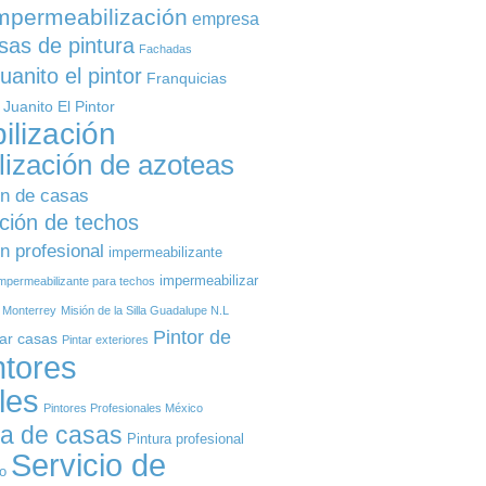
mpermeabilización
empresa
as de pintura
Fachadas
uanito el pintor
Franquicias
 Juanito El Pintor
lización
ización de azoteas
ón de casas
ción de techos
n profesional
impermeabilizante
impermeabilizar
mpermeabilizante para techos
a Monterrey
Misión de la Silla Guadalupe N.L
Pintor de
tar casas
Pintar exteriores
ntores
les
Pintores Profesionales México
ra de casas
Pintura profesional
Servicio de
io