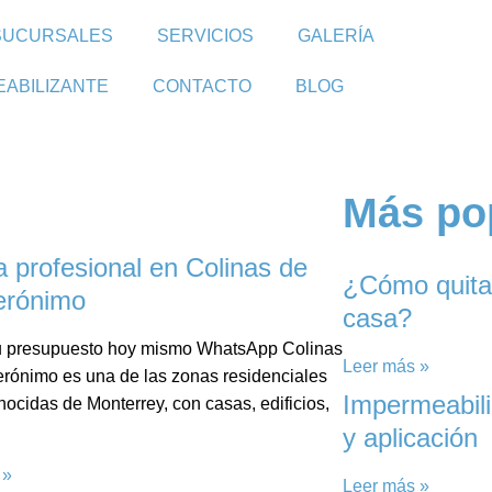
SUCURSALES
SERVICIOS
GALERÍA
EABILIZANTE
CONTACTO
BLOG
Más po
a profesional en Colinas de
¿Cómo quita
erónimo
casa?
 tu presupuesto hoy mismo WhatsApp Colinas
Leer más »
rónimo es una de las zonas residenciales
Impermeabili
ocidas de Monterrey, con casas, edificios,
y aplicación
 »
Leer más »