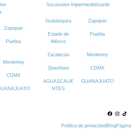
les
Sucursales Impermeabilizante
a
Guadalajara
Zapopan
Zapopan
Estado de
Puebla
Puebla
México
Zacatecas
Monterrey
Monterrey
Querétaro
CDMX
CDMX
AGUASCALIE
GUANAJUATO
GUANAJUATO
NTES
Política de privacidad
Blog
Página