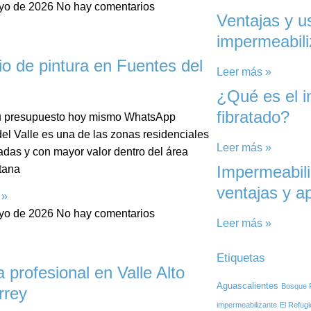
yo de 2026
No hay comentarios
Ventajas y u
impermeabili
io de pintura en Fuentes del
Leer más »
¿Qué es el i
fibratado?
 tu presupuesto hoy mismo WhatsApp
el Valle es una de las zonas residenciales
Leer más »
das y con mayor valor dentro del área
Impermeabili
tana
ventajas y ap
 »
yo de 2026
No hay comentarios
Leer más »
Etiquetas
a profesional en Valle Alto
Aguascalientes
Bosque R
rrey
impermeabilizante
El Refug