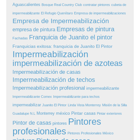
Aguascalientes
Bosque Real Country Club
contratar pintores
cubeta de
impermeabilizante
El Refugio Querétaro
Empresa de impermeabilizaciones
Empresa de Impermeabilización
Empresas de pintura
empresa de pintura
Franquicia de Juanito el pintor
Fachadas
Franquicias exitosa: franquicia de Juanito El Pintor
Impermeabilización
impermeabilización de azoteas
Impermeabilización de casas
Impermeabilización de techos
Impermeabilización profesional
impermeabilizante
Impermeabilizante Comex
Impermeabilizante para techos
impermeabilizar
Juanito El Pintor
Linda Vista Monterrey
Misión de la Silla
méxico
Pintar casas
Monterrey
Guadalupe N.L
Pintar exteriores
Pintores
Pintor de casas
pintores
profesionales
Pintores Profesionales México