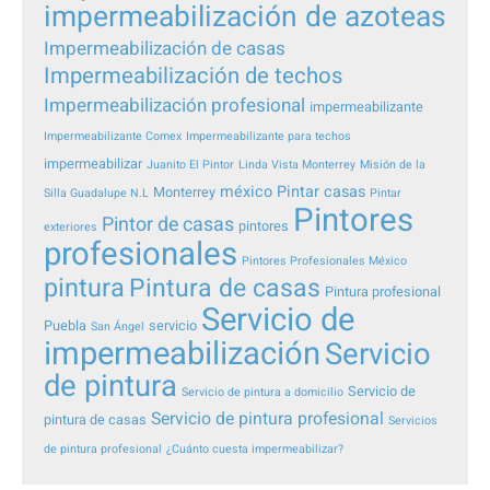
impermeabilización de azoteas
Impermeabilización de casas
Impermeabilización de techos
Impermeabilización profesional
impermeabilizante
Impermeabilizante Comex
Impermeabilizante para techos
impermeabilizar
Juanito El Pintor
Linda Vista Monterrey
Misión de la
méxico
Pintar casas
Monterrey
Silla Guadalupe N.L
Pintar
Pintores
Pintor de casas
pintores
exteriores
profesionales
Pintores Profesionales México
pintura
Pintura de casas
Pintura profesional
Servicio de
Puebla
servicio
San Ángel
impermeabilización
Servicio
de pintura
Servicio de
Servicio de pintura a domicilio
Servicio de pintura profesional
pintura de casas
Servicios
de pintura profesional
¿Cuánto cuesta impermeabilizar?