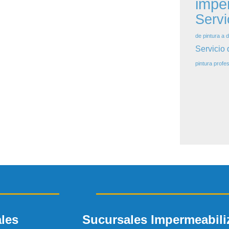
impe
Servi
de pintura a d
Servicio 
pintura profes
les
Sucursales Impermeabili