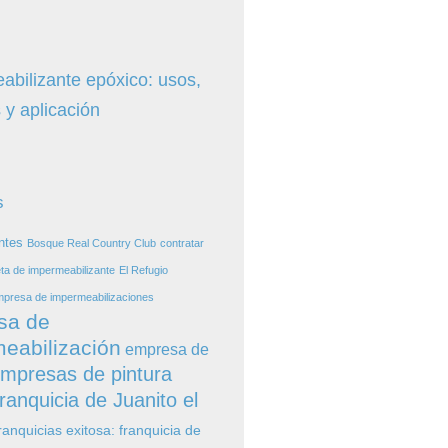
abilizante epóxico: usos,
 y aplicación
s
ntes
Bosque Real Country Club
contratar
ta de impermeabilizante
El Refugio
presa de impermeabilizaciones
sa de
eabilización
empresa de
mpresas de pintura
ranquicia de Juanito el
ranquicias exitosa: franquicia de