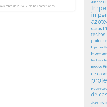
Juanito El
Impe
noviembre de 2024
No hay comentarios
imper
azote
I
casas
techos
profesio
Impermeabili
impermeabi
Monterrey
Mi
méxico
Pi
de casa
prof
Profesionale
de ca
servic
Ángel