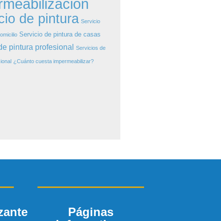
rmeabilización
cio de pintura
Servicio
Servicio de pintura de casas
omicilio
de pintura profesional
Servicios de
ional
¿Cuánto cuesta impermeabilizar?
Páginas
zante