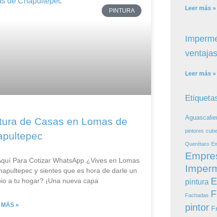
Leer más »
PINTURA
Imperme
ventajas
Leer más »
Etiqueta
Aguascalie
tura de Casas en Lomas de
pintores
cube
pultepec
Querétaro
Em
Empre
 Aquí Para Cotizar​ WhatsApp ¿Vives en Lomas
Imperm
apultepec y sientes que es hora de darle un
E
io a tu hogar? ¡Una nueva capa
pintura
F
Fachadas
 MÁS »
pintor
F