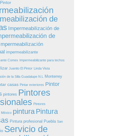
 Pintor
rmeabilización
meabilización de
as
Impermeabilización de
mpermeabilización de
Impermeabilización
nal
impermeabilizante
zante Comex
Impermeabilizante para techos
lizar
Juanito El Pintor
Linda Vista
Monterrey
sión de la Silla Guadalupe N.L
Pintor
ntar casas
Pintar exteriores
Pintores
s
pintores
esionales
Pintores
pintura
Pintura
s México
sas
Pintura profesional
Puebla
San
Servicio de
io