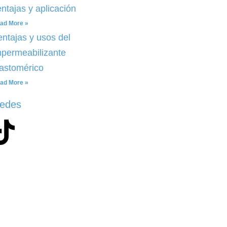
ntajas y aplicación
ad More »
entajas y usos del
mpermeabilizante
lastomérico
ad More »
redes