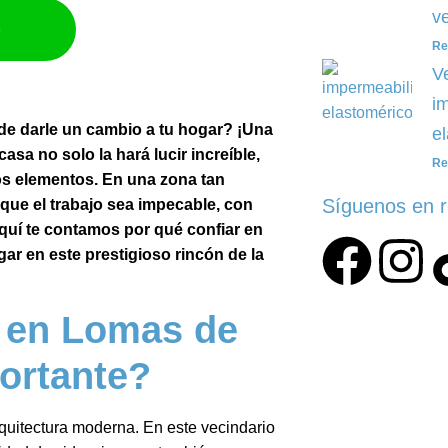
ve
p
Re
V
i
de darle un cambio a tu hogar? ¡Una
e
asa no solo la hará lucir increíble,
Re
os elementos. En una zona tan
Síguenos en 
ue el trabajo sea impecable, con
Aquí te contamos por qué confiar en
gar en este prestigioso rincón de la
a en Lomas de
ortante?
rquitectura moderna. En este vecindario