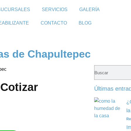
SUCURSALES
SERVICIOS
GALERÍA
EABILIZANTE
CONTACTO
BLOG
as de Chapultepec
Cotizar​
Últimas entra
¿
l
Re
I