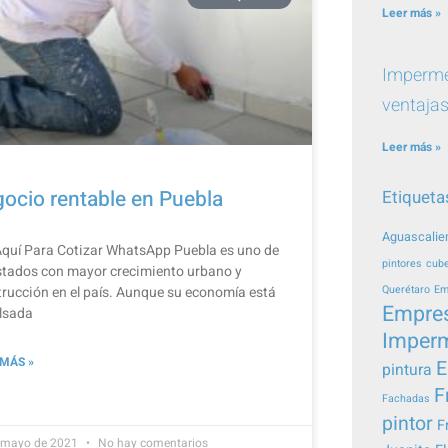
Leer más »
Impermea
ventajas
Leer más »
ocio rentable en Puebla
Etiqueta
Aguascalie
Aquí Para Cotizar​ WhatsApp Puebla es uno de
pintores
cube
stados con mayor crecimiento urbano y
rucción en el país. Aunque su economía está
Querétaro
Em
Empre
lsada
Imperm
 MÁS »
E
pintura
F
Fachadas
pintor
F
 mayo de 2021
No hay comentarios