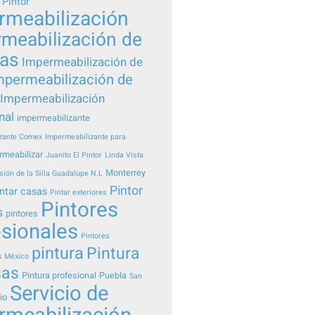
 Pintor
rmeabilización
meabilización de
eas
Impermeabilización de
mpermeabilización de
Impermeabilización
nal
impermeabilizante
zante Comex
Impermeabilizante para
rmeabilizar
Juanito El Pintor
Linda Vista
Monterrey
sión de la Silla Guadalupe N.L
Pintor
ntar casas
Pintar exteriores
Pintores
s
pintores
esionales
Pintores
pintura
Pintura
s México
sas
Pintura profesional
Puebla
San
Servicio de
io