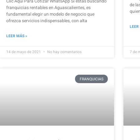
Clic Aquí Para Cotizar​ WhatsApp Si estás buscando
de la
franquicias rentables en Aguascalientes, es
quie
fundamental elegir un modelo de negocio que
ofrezca servicios indispensables, con alta
LEER
LEER MÁS »
14 de mayo de 2021
No hay comentarios
7 de 
FRANQUICIAS