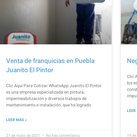
Venta de franquicias en Puebla
Neg
Juanito El Pintor
Clic 
los e
Clic Aquí Para Cotizar​ WhatsApp Juanito El Pintor
const
es una empresa especializada en pintura,
impu
impermeabilización y diversos trabajos de
mantenimiento e instalación, que ha logrado
LEER
LEER MÁS »
21 de mayo de 2021
No hay comentarios
19 de