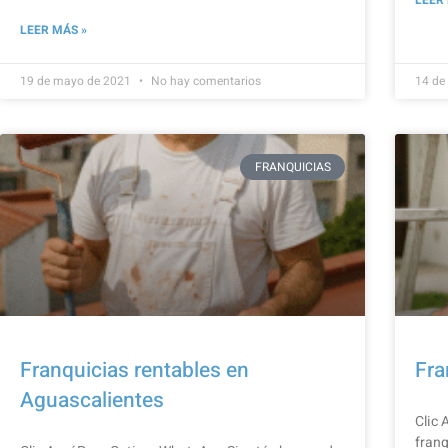
LEER MÁS »
19 de mayo de 2021
No hay comentarios
14 de
FRANQUICIAS
Franquicias rentables en
Fra
Aguascalientes
Clic 
franq