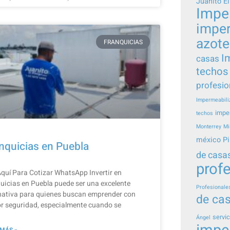
Juanito El
Impe
imper
azot
FRANQUICIAS
I
casas
techos
profesio
Impermeabili
impe
techos
Monterrey
Mi
méxico
Pi
nquicias en Puebla
de casa
prof
Aquí Para Cotizar​ WhatsApp Invertir en
uicias en Puebla puede ser una excelente
Profesionale
nativa para quienes buscan emprender con
de ca
r seguridad, especialmente cuando se
servic
Ángel
 MÁS »