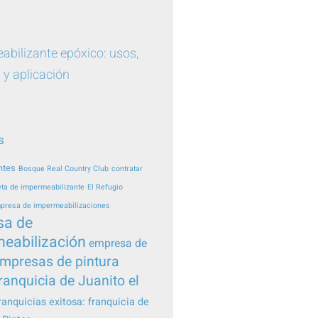
bilizante epóxico: usos,
 y aplicación
s
ntes
Bosque Real Country Club
contratar
ta de impermeabilizante
El Refugio
presa de impermeabilizaciones
sa de
eabilización
empresa de
mpresas de pintura
ranquicia de Juanito el
ranquicias exitosa: franquicia de