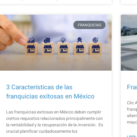
FRANQUICIAS
3 Características de las
Fra
franquicias exitosas en México
Clic 
franq
Las franquicias exitosas en México deben cumplir
alter
ciertos requisitos relacionados principalmente con
mayo
la rentabilidad y la recuperación de la inversión. Es
crucial planificar cuidadosamente los
LEER