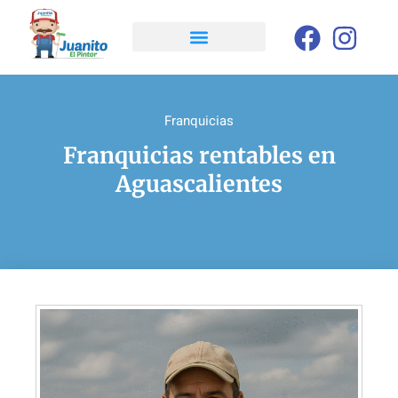
Franquicias
Franquicias rentables en
Aguascalientes