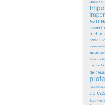
Juanito El
Impe
imper
azote
I
casas
techos
profesio
Impermeabili
impermeabi
Monterrey
Mi
méxico
Pi
de casa
prof
Profesionale
de ca
servic
Ángel