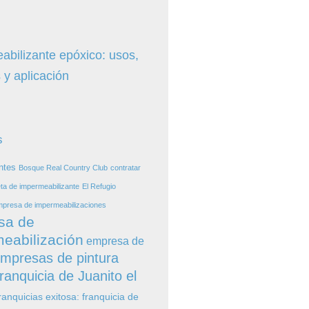
abilizante epóxico: usos,
 y aplicación
s
ntes
Bosque Real Country Club
contratar
ta de impermeabilizante
El Refugio
presa de impermeabilizaciones
sa de
eabilización
empresa de
mpresas de pintura
ranquicia de Juanito el
ranquicias exitosa: franquicia de