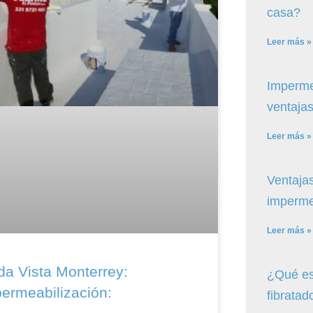
casa?
Leer más »
Imperme
ventajas
Leer más »
Ventajas
imperme
Leer más »
da Vista Monterrey:
¿Qué es
ermeabilización:
fibratad