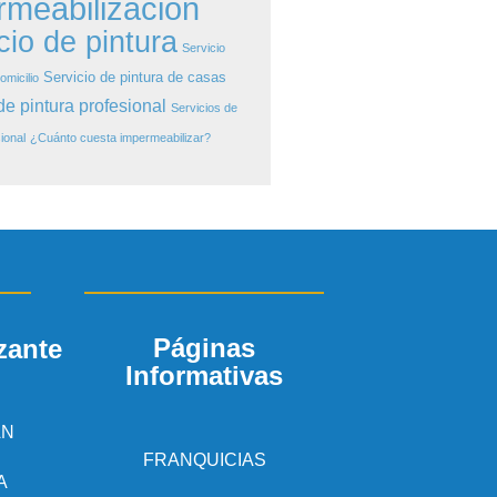
rmeabilización
cio de pintura
Servicio
Servicio de pintura de casas
omicilio
de pintura profesional
Servicios de
ional
¿Cuánto cuesta impermeabilizar?
Páginas
zante
Informativas
AN
FRANQUICIAS
A