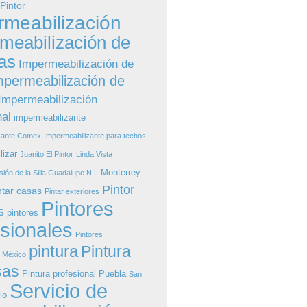
 Pintor
rmeabilización
meabilización de
as
Impermeabilización de
mpermeabilización de
Impermeabilización
nal
impermeabilizante
zante Comex
Impermeabilizante para techos
lizar
Juanito El Pintor
Linda Vista
Monterrey
sión de la Silla Guadalupe N.L
Pintor
ntar casas
Pintar exteriores
Pintores
s
pintores
esionales
Pintores
pintura
Pintura
s México
sas
Pintura profesional
Puebla
San
Servicio de
io