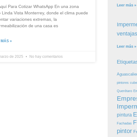
Leer más »
 Aquí Para Cotizar​ WhatsApp En una zona
 Linda Vista Monterrey, donde el clima puede
ntar variaciones extremas, la
Imperme
rmeabilización de una casa es
ventajas
 MÁS »
Leer más »
marzo de 2025
No hay comentarios
Etiqueta
Aguascalie
pintores
cube
Querétaro
Em
Empre
Imperm
E
pintura
F
Fachadas
pintor
F