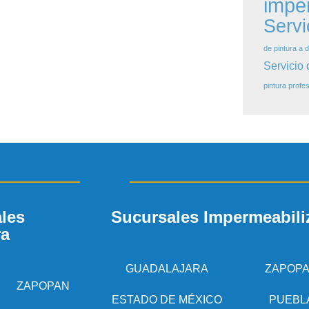
impe
Servi
de pintura a d
Servicio 
pintura profes
les
Sucursales Impermeabili
ra
GUADALAJARA
ZAPOP
ZAPOPAN
ESTADO DE MÉXICO
PUEBL