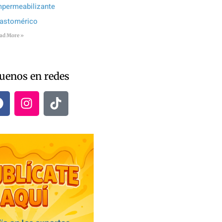
mpermeabilizante
lastomérico
ad More »
uenos en redes