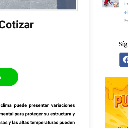
i
e
Cotizar​
Re
Síg
p
clima puede presentar variaciones
ental para proteger su estructura y
ensas y las altas temperaturas pueden