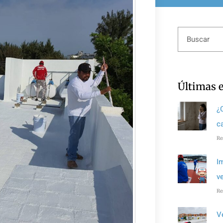
Últimas 
¿
c
Re
I
v
Re
V