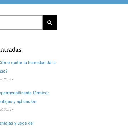
entradas
Cómo quitar la humedad de la
asa?
ad More »
mpermeabilizante térmico:
entajas y aplicación
ad More »
entajas y usos del