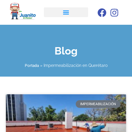
Blog
Portada
»
Impermeabilización en Querétaro
IMPERMEABILIZACIÓN