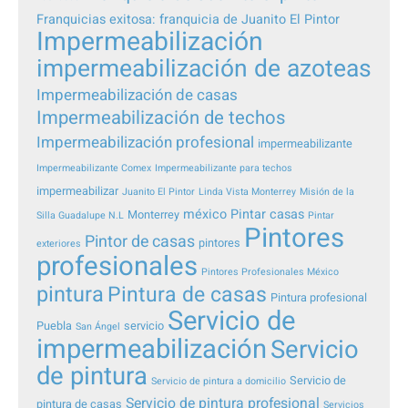
Franquicias exitosa: franquicia de Juanito El Pintor
Impermeabilización
impermeabilización de azoteas
Impermeabilización de casas
Impermeabilización de techos
Impermeabilización profesional
impermeabilizante
Impermeabilizante Comex
Impermeabilizante para techos
impermeabilizar
Juanito El Pintor
Linda Vista Monterrey
Misión de la
méxico
Pintar casas
Monterrey
Silla Guadalupe N.L
Pintar
Pintores
Pintor de casas
pintores
exteriores
profesionales
Pintores Profesionales México
pintura
Pintura de casas
Pintura profesional
Servicio de
Puebla
servicio
San Ángel
impermeabilización
Servicio
de pintura
Servicio de
Servicio de pintura a domicilio
Servicio de pintura profesional
pintura de casas
Servicios