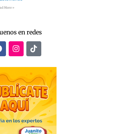
ad More »
uenos en redes