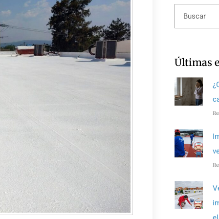
Últimas 
¿
c
Re
I
v
Re
V
i
e