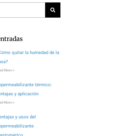
entradas
Cómo quitar la humedad de la
asa?
ad More »
mpermeabilizante térmico:
entajas y aplicación
ad More »
entajas y usos del
mpermeabilizante
lastomérico