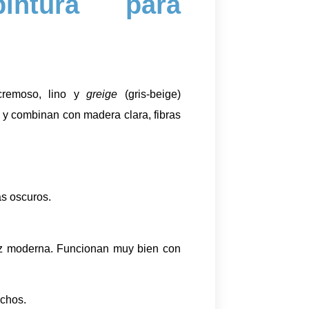
intura para
cremoso, lino y
greige
(gris-beige)
os y combinan con madera clara, fibras
s oscuros.
dez moderna. Funcionan muy bien con
echos.