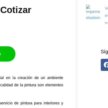
Cotizar​
V
i
Re
Síg
p
cial en la creación de un ambiente
 calidad de la pintura son elementos
ervicio de pintura para interiores y