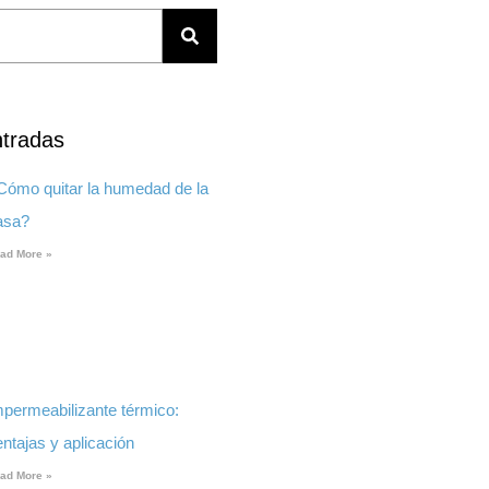
ntradas
Cómo quitar la humedad de la
asa?
ad More »
mpermeabilizante térmico:
ntajas y aplicación
ad More »