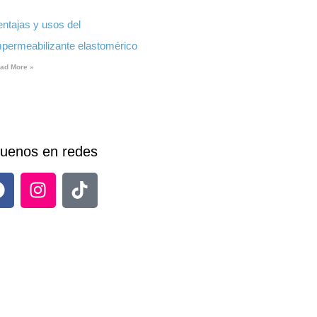
entajas y usos del
mpermeabilizante elastomérico
ad More »
uenos en redes