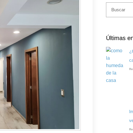
Últimas e
¿
c
Re
I
ve
Re