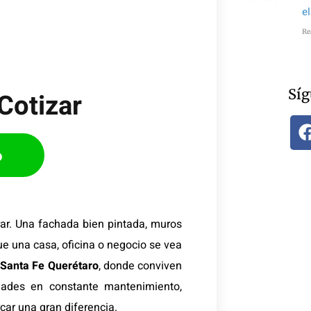
e
Re
Síg
Cotizar​
p
ar. Una fachada bien pintada, muros
e una casa, oficina o negocio se vea
o
Santa Fe Querétaro
, donde conviven
edades en constante mantenimiento,
car una gran diferencia.