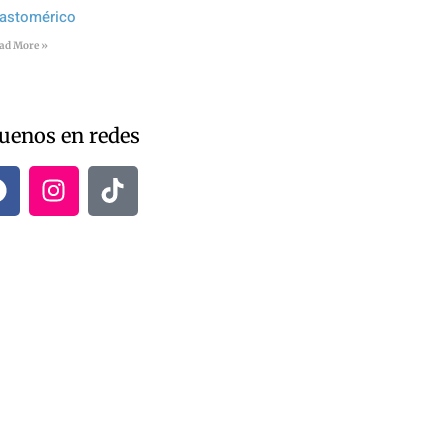
lastomérico
ad More »
uenos en redes