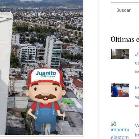
Últimas 
¿
c
Re
I
v
Re
V
i