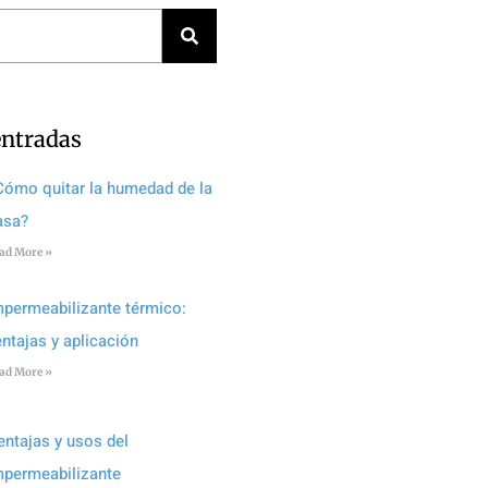
entradas
Cómo quitar la humedad de la
asa?
ad More »
mpermeabilizante térmico:
entajas y aplicación
ad More »
entajas y usos del
mpermeabilizante