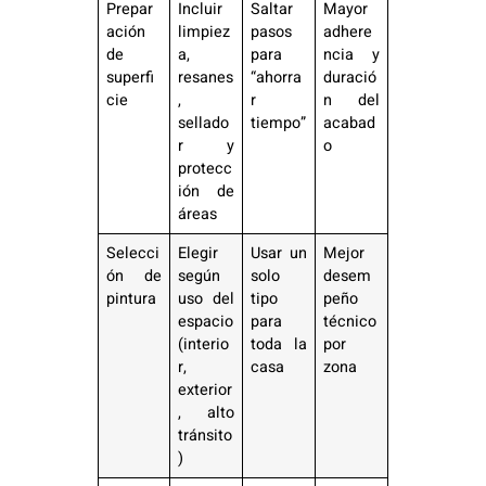
Prepar
Incluir
Saltar
Mayor
ación
limpiez
pasos
adhere
de
a,
para
ncia y
superfi
resanes
“ahorra
duració
cie
,
r
n del
sellado
tiempo”
acabad
r y
o
protecc
ión de
áreas
Selecci
Elegir
Usar un
Mejor
ón de
según
solo
desem
pintura
uso del
tipo
peño
espacio
para
técnico
(interio
toda la
por
r,
casa
zona
exterior
, alto
tránsito
)