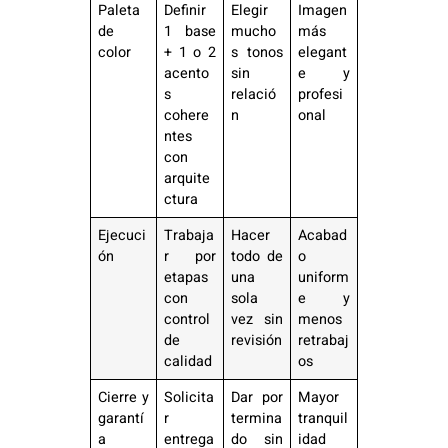
Paleta
Definir
Elegir
Imagen
de
1 base
mucho
más
color
+ 1 o 2
s tonos
elegant
acento
sin
e y
s
relació
profesi
cohere
n
onal
ntes
con
arquite
ctura
Ejecuci
Trabaja
Hacer
Acabad
ón
r por
todo de
o
etapas
una
uniform
con
sola
e y
control
vez sin
menos
de
revisión
retrabaj
calidad
os
Cierre y
Solicita
Dar por
Mayor
garantí
r
termina
tranquil
a
entrega
do sin
idad