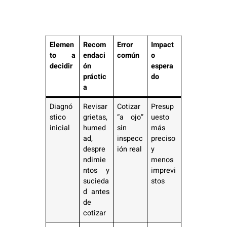
Elemen
Recom
Error
Impact
to a
endaci
común
o
decidir
ón
espera
práctic
do
a
Diagnó
Revisar
Cotizar
Presup
stico
grietas,
“a ojo”
uesto
inicial
humed
sin
más
ad,
inspecc
preciso
despre
ión real
y
ndimie
menos
ntos y
imprevi
sucieda
stos
d antes
de
cotizar