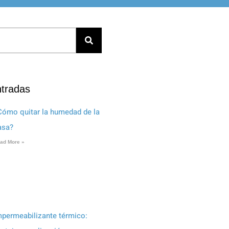
ntradas
Cómo quitar la humedad de la
asa?
ad More »
mpermeabilizante térmico: