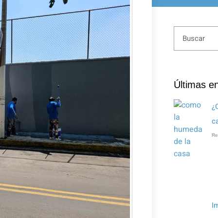
Últimas e
¿
c
Re
I