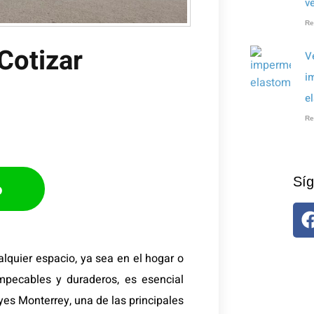
v
Re
Cotizar​
V
i
e
Re
Síg
p
lquier espacio, ya sea en el hogar o
mpecables y duraderos, es esencial
yes Monterrey, una de las principales