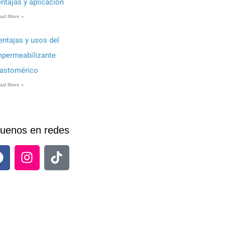
entajas y aplicación
ad More »
entajas y usos del
mpermeabilizante
lastomérico
ad More »
uenos en redes