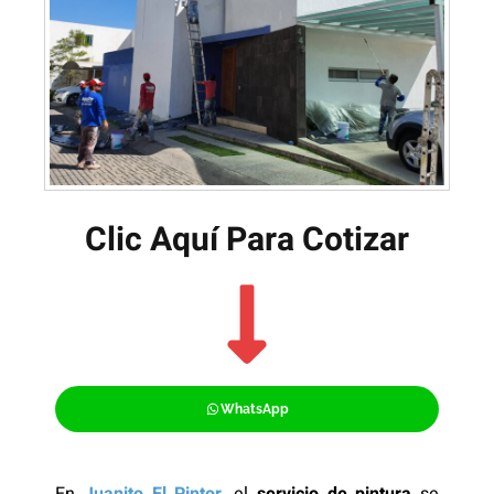
Clic Aquí Para Cotizar​
WhatsApp
En
Juanito El Pintor
, el
servicio de pintura
se