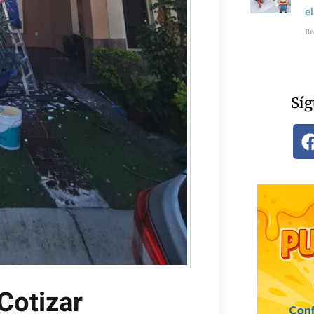
e
Re
Síg
Cotizar​