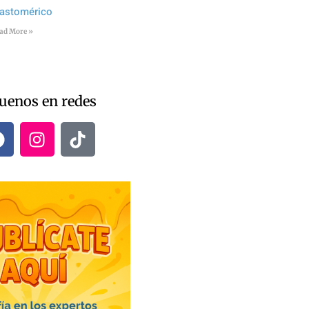
lastomérico
ad More »
uenos en redes