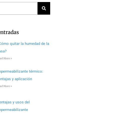
entradas
Cómo quitar la humedad de la
asa?
ad More »
mpermeabilizante térmico:
entajas y aplicación
ad More »
entajas y usos del
mpermeabilizante