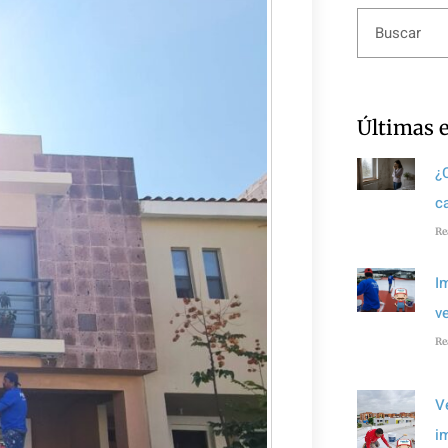
Últimas 
¿
c
Re
I
v
Re
V
i