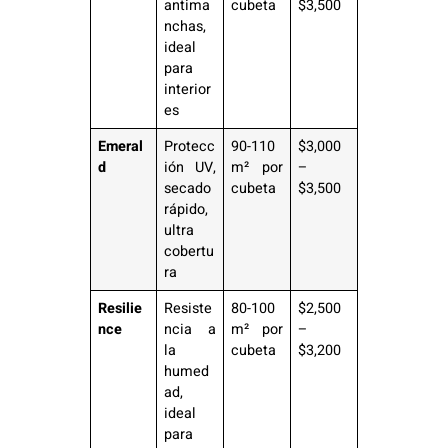
antima
cubeta
$3,500
nchas,
ideal
para
interior
es
Emeral
Protecc
90-110
$3,000
d
ión UV,
m² por
–
secado
cubeta
$3,500
rápido,
ultra
cobertu
ra
Resilie
Resiste
80-100
$2,500
nce
ncia a
m² por
–
la
cubeta
$3,200
humed
ad,
ideal
para