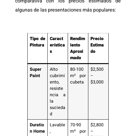
comparativa con los precios estimados de
algunas de las presentaciones más populares:
Tipo de
Caract
Rendim
Precio
Pintura
erística
iento
Estima
s
Aproxi
do
mado
Super
Alto
80-100
$2,500
Paint
cubrimi
m² por
–
ento,
cubeta
$3,000
resiste
ncia a
la
sucieda
d
Duratio
Lavable
70-90
$2,800
n Home
,
m² por
–