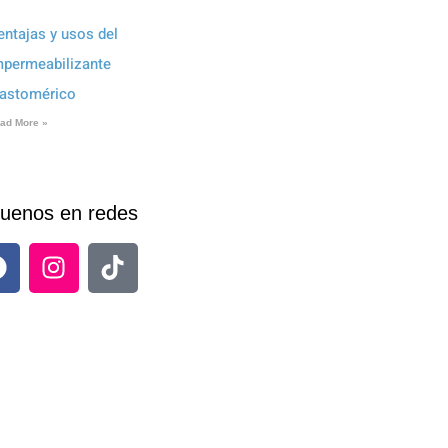
entajas y usos del
mpermeabilizante
lastomérico
ad More »
uenos en redes