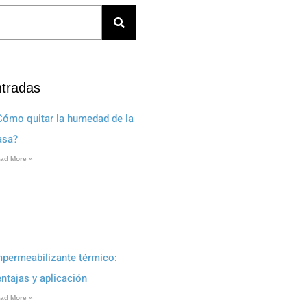
ntradas
Cómo quitar la humedad de la
asa?
ad More »
mpermeabilizante térmico:
entajas y aplicación
ad More »