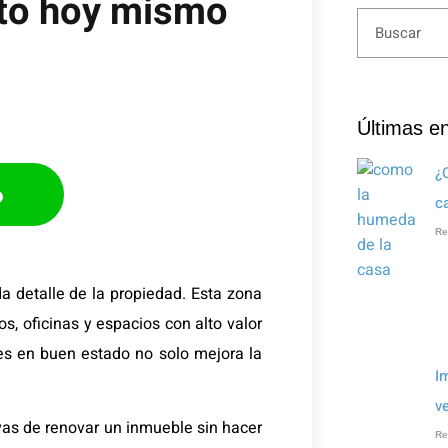
sto hoy mismo
Últimas e
¿
p
c
Re
a detalle de la propiedad. Esta zona
s, oficinas y espacios con alto valor
res en buen estado no solo mejora la
I
v
vas de renovar un inmueble sin hacer
Re