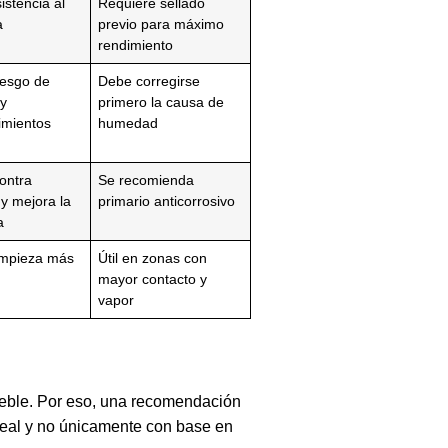
istencia al
Requiere sellado
a
previo para máximo
rendimiento
iesgo de
Debe corregirse
y
primero la causa de
imientos
humedad
ontra
Se recomienda
 y mejora la
primario anticorrosivo
a
impieza más
Útil en zonas con
mayor contacto y
vapor
ueble. Por eso, una recomendación
real y no únicamente con base en