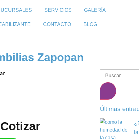
SUCURSALES
SERVICIOS
GALERÍA
EABILIZANTE
CONTACTO
BLOG
mbilias Zapopan
Últimas entra
¿
Cotizar​
l