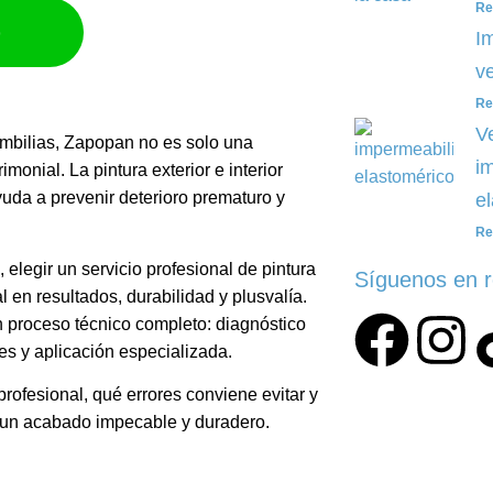
Re
p
I
ve
Re
V
bilias, Zapopan no es solo una
i
monial. La pintura exterior e interior
uda a prevenir deterioro prematuro y
e
Re
 elegir un servicio profesional de pintura
Síguenos en 
en resultados, durabilidad y plusvalía.
un proceso técnico completo: diagnóstico
es y aplicación especializada.
profesional, qué errores conviene evitar y
n un acabado impecable y duradero.