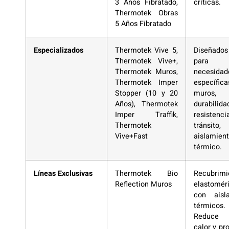
3 Años Fibratado,
críticas.
Thermotek Obras
5 Años Fibratado
Especializados
Thermotek Vive 5,
Diseñados
Thermotek Vive+,
para
Thermotek Muros,
necesidad
Thermotek Imper
específica
Stopper (10 y 20
muros, 
Años), Thermotek
durabilida
Imper Traffik,
resistenc
Thermotek
tránsito,
Vive+Fast
aislamien
térmico.
Líneas Exclusivas
Thermotek Bio
Recubrimi
Reflection Muros
elastomér
con aisla
térmicos.
Reduce
calor y pr