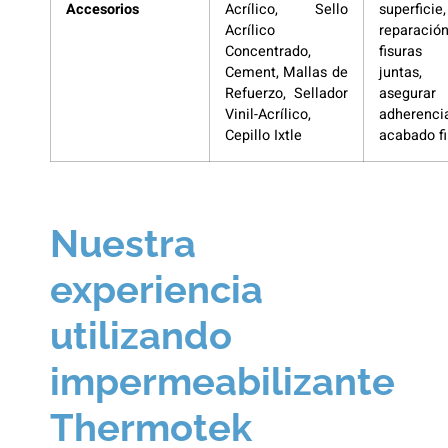
Accesorios
Acrílico, Sello
superficie,
Acrílico
reparació
Concentrado,
fisura
Cement, Mallas de
juntas,
Refuerzo, Sellador
asegurar
Vinil-Acrílico,
adherenc
Cepillo Ixtle
acabado fi
Nuestra
experiencia
utilizando
impermeabilizante
Thermotek