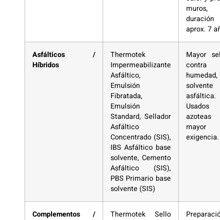
muros,
duración
aprox. 7 a
Asfálticos /
Thermotek
Mayor sel
Híbridos
Impermeabilizante
contra
Asfáltico,
humedad, 
Emulsión
solven
Fibratada,
asfáltica.
Emulsión
Usados
Standard, Sellador
azoteas
Asfáltico
mayor
Concentrado (SIS),
exigencia.
IBS Asfáltico base
solvente, Cemento
Asfáltico (SIS),
PBS Primario base
solvente (SIS)
Complementos /
Thermotek Sello
Preparaci