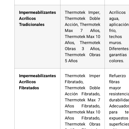
Impermeabilizantes
Thermotek Imper,
Acrílicos
Acrílicos
Thermotek Doble
agua,
Tradicionales
Acción, Thermotek
aplicació
Max 7 Años,
frío, 
Thermotek Max 10
techo
Años, Thermotek
muros.
Obras 3 Años,
Diferentes
Thermotek Obras
garantí
5 Años
colores.
Impermeabilizantes
Thermotek Imper
Refuerzo
Acrílicos
Fibratado,
fibras 
Fibratados
Thermotek Doble
mayor
Acción Fibratado,
resistenc
Thermotek Max 7
durabilida
Años Fibratado,
Adecuado
Thermotek Max 10
para te
Años Fibratado,
expuest
Thermotek Obras
superficie