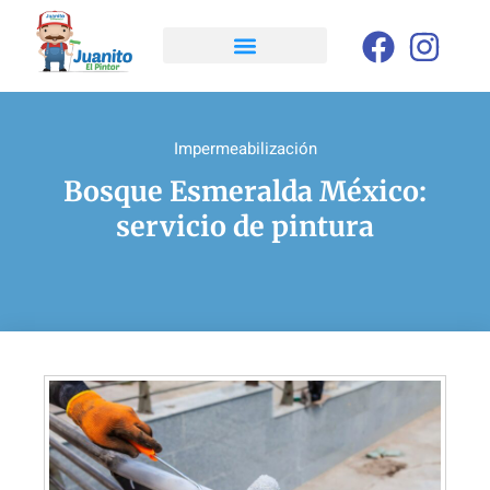
Impermeabilización
Bosque Esmeralda México:
servicio de pintura