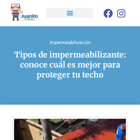
Impermeabilización
Tipos de impermeabilizante:
conoce cuál es mejor para
proteger tu techo