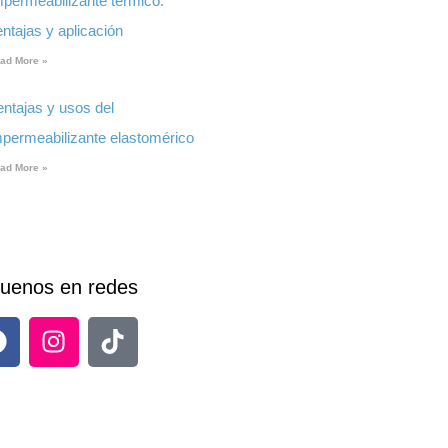
mpermeabilizante térmico:
ntajas y aplicación
ad More »
entajas y usos del
mpermeabilizante elastomérico
ad More »
uenos en redes