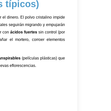
 típicos)
r el dinero. El polvo cristalino impide
as sales seguirán migrando y empujarán
ar con
ácidos fuertes
sin control (por
ñar el mortero, corroer elementos
anspirables
(películas plásticas) que
uevas eflorescencias.