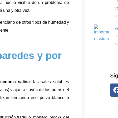
I
 la huella visible de un problema de
ve
 una y otra vez.
Re
renciarlo de otros tipos de humedad y
V
mente.
i
Re
paredes y por
Síg
escencia salina
: las sales solubles
natos) viajan a través de los poros del
talizan formando ese polvo blanco o
ucción (ladrillo, mortero, block), del