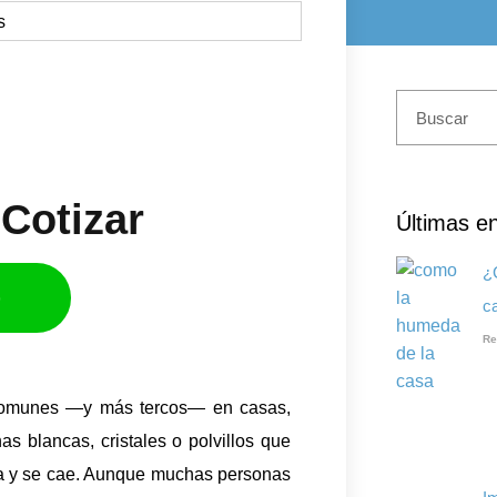
Cotizar​
Últimas e
¿
p
c
Re
 comunes —y más tercos— en casas,
 blancas, cristales o polvillos que
fla y se cae. Aunque muchas personas