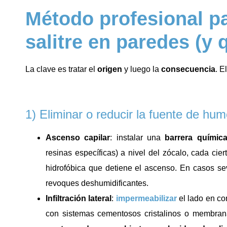
Método profesional pa
salitre en paredes (y 
La clave es tratar el
origen
y luego la
consecuencia
. E
1) Eliminar o reducir la fuente de hu
Ascenso capilar
: instalar una
barrera químic
resinas específicas) a nivel del zócalo, cada cier
hidrofóbica que detiene el ascenso. En casos s
revoques deshumidificantes.
Infiltración lateral
:
impermeabilizar
el lado en con
con sistemas cementosos cristalinos o membrana