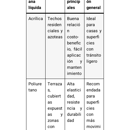
ana
princip
ón
líquida
ales
general
Acrílica
Techos
Buena
Ideal
residen
relació
para
ciales y
n
casas y
azoteas
costo-
superfi
benefic
cies
io, fácil
con
aplicac
tránsito
ión y
ligero
manten
imiento
Poliure
Terraza
Alta
Recom
tano
s,
elastici
endada
cubiert
dad,
para
as
resiste
superfi
expuest
ncia y
cies
as y
durabili
con
zonas
dad
más
con
movimi