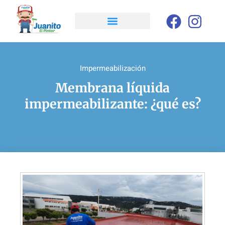
Impermeabilización
Membrana líquida
impermeabilizante: ¿qué es?