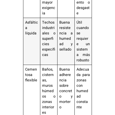
mayor
ento o
exigenc
desgast
ia
e
Asfáltic
Techos
Buena
Útil
a
industri
resiste
cuando
líquida
ales o
ncia a
se
superfi
humed
requier
cies
ad y
e un
específi
sellado
sistem
cas
a más
robusto
Cemen
Baños,
Buena
Adecua
tosa
cistern
adhere
da para
flexible
as,
ncia
zonas
muros
sobre
con
húmed
concret
humed
os o
o y
ad
zonas
morter
consta
interior
o
nte
es