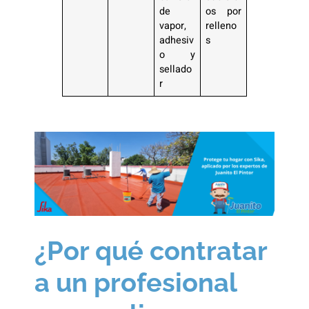
de
os por
vapor,
relleno
adhesiv
s
o y
sellado
r
¿Por qué contratar
a un profesional