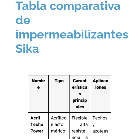
Tabla comparativa
de
impermeabilizantes
Sika
Nombr
Tipo
Caract
Aplicac
e
erística
iones
s
princip
ales
Acril
Acrílico
Flexible
Techos
Techo
elasto
, alta
y
Power
mérico
resiste
azoteas
ncia a