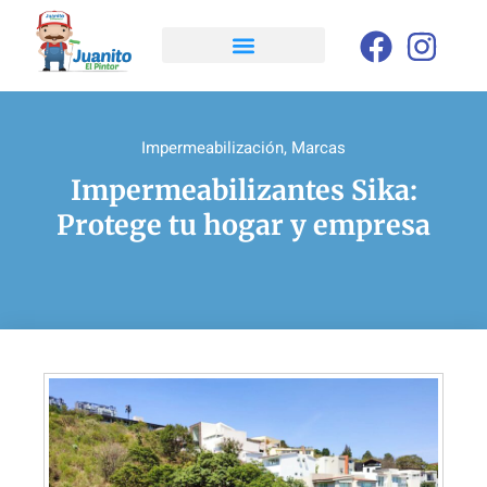
Impermeabilización
,
Marcas
Impermeabilizantes Sika:
Protege tu hogar y empresa