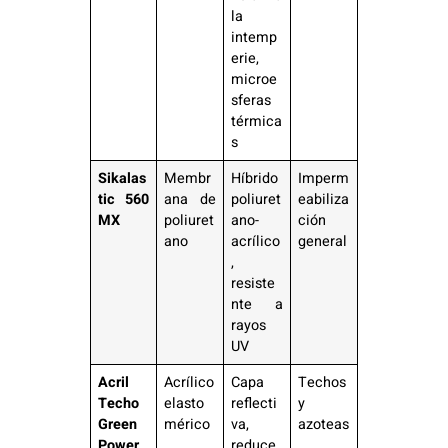
la
intemp
erie,
microe
sferas
térmica
s
Sikalas
Membr
Híbrido
Imperm
tic 560
ana de
poliuret
eabiliza
MX
poliuret
ano-
ción
ano
acrílico
general
,
resiste
nte a
rayos
UV
Acril
Acrílico
Capa
Techos
Techo
elasto
reflecti
y
Green
mérico
va,
azoteas
Power
reduce