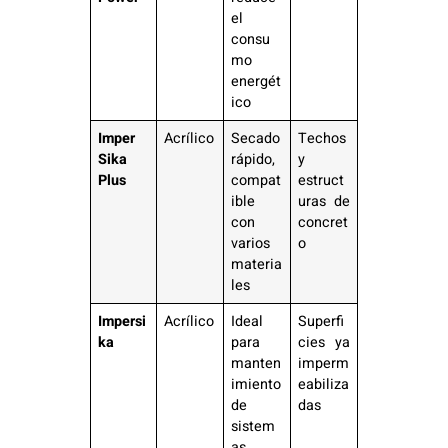
el
consu
mo
energét
ico
Imper
Acrílico
Secado
Techos
Sika
rápido,
y
Plus
compat
estruct
ible
uras de
con
concret
varios
o
materia
les
Impersi
Acrílico
Ideal
Superfi
ka
para
cies ya
manten
imperm
imiento
eabiliza
de
das
sistem
as