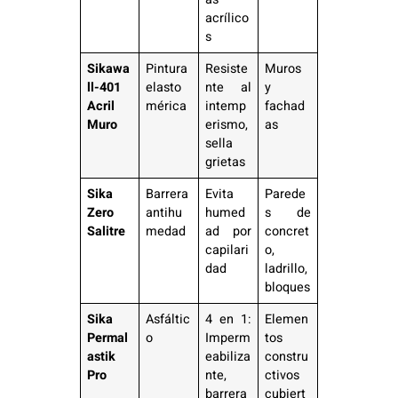
acrílico
s
Sikawa
Pintura
Resiste
Muros
ll-401
elasto
nte al
y
Acril
mérica
intemp
fachad
Muro
erismo,
as
sella
grietas
Sika
Barrera
Evita
Parede
Zero
antihu
humed
s de
Salitre
medad
ad por
concret
capilari
o,
dad
ladrillo,
bloques
Sika
Asfáltic
4 en 1:
Elemen
Permal
o
Imperm
tos
astik
eabiliza
constru
Pro
nte,
ctivos
barrera
cubiert