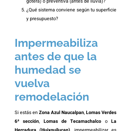
gotera) o preventiva (antes de lluvia)?
¿Qué sistema conviene según tu superficie
y presupuesto?
Impermeabiliza
antes de que la
humedad se
vuelva
remodelación
Si estás en
Zona Azul Naucalpan
,
Lomas Verdes
6ª sección
,
Lomas de Tecamachalco
o
La
Herradura (Huixquilucan)
, impermeabilizar es