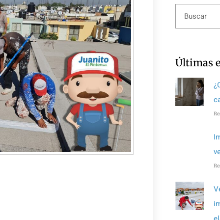
Últimas 
¿
c
Re
I
v
Re
V
i
e