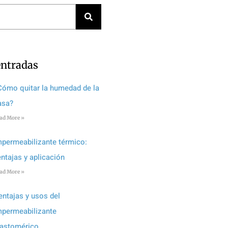
entradas
Cómo quitar la humedad de la
asa?
ad More »
mpermeabilizante térmico:
entajas y aplicación
ad More »
entajas y usos del
mpermeabilizante
lastomérico