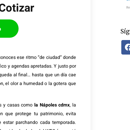
Cotizar​
Re
p
Síg
 conoces ese ritmo “de ciudad” donde
fico y agendas apretadas. Y justo por
ueda al final… hasta que un día cae
ón, el olor a humedad o la gotera que
ios y casas como
la Nápoles cdmx
, la
n que protege tu patrimonio, evita
de estar parchando cada temporada.