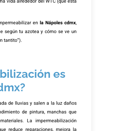
ha vida alrededor del WTC (que está
impermeabilizar en
la Nápoles cdmx
,
ne según tu azotea y cómo se ve un
 tantito”).
ilización es
cdmx?
da de lluvias y salen a la luz daños
ndimiento de pintura, manchas que
materiales. La impermeabilización
que reduce reparaciones, mejora la