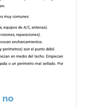
gen.
nes muy comunes:
s, equipos de A/C, antenas).
evisiones, reparaciones).
rovocan encharcamientos.
y perímetros) son el punto débil.
empiezan en medio del techo. Empiezan
lgada o un perímetro mal sellado. Por
.
 no