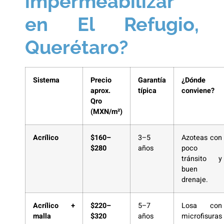
impermeabilizar
en El Refugio,
Querétaro?
Sistema
Precio
Garantía
¿Dónde
aprox.
típica
conviene?
Qro
(MXN/m²)
Acrílico
$160–
3–5
Azoteas con
$280
años
poco
tránsito y
buen
drenaje.
Acrílico +
$220–
5–7
Losa con
malla
$320
años
microfisuras