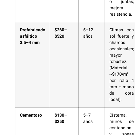
o juntas;
mejora
resistencia.
Prefabricado
$260–
5–12
Climas con
asfáltico
$520
años
sol fuerte y
3.5–4 mm
charcos
ocasionales;
mayor
robustez.
(Material
~
$170/m²
por rollo 4
mm + mano
de obra
local).
Cementoso
$130–
5–7
Cisterna,
$250
años
muros de
contención
y zonas