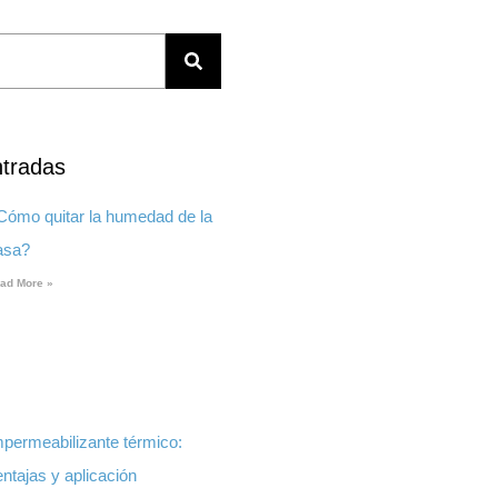
ntradas
Cómo quitar la humedad de la
asa?
ad More »
mpermeabilizante térmico:
ntajas y aplicación