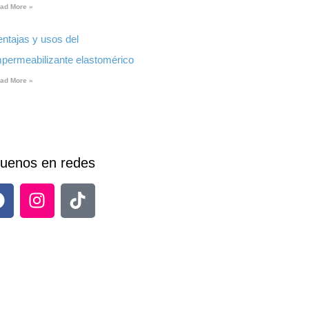
ad More »
entajas y usos del
mpermeabilizante elastomérico
ad More »
uenos en redes