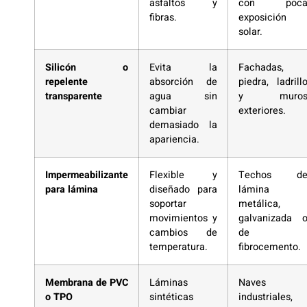
asfaltos y
con poc
fibras.
exposición
solar.
Silicón o
Evita la
Fachadas,
repelente
absorción de
piedra, ladrill
transparente
agua sin
y muro
cambiar
exteriores.
demasiado la
apariencia.
Impermeabilizante
Flexible y
Techos d
para lámina
diseñado para
lámina
soportar
metálica,
movimientos y
galvanizada 
cambios de
de
temperatura.
fibrocemento.
Membrana de PVC
Láminas
Naves
o TPO
sintéticas
industriales,