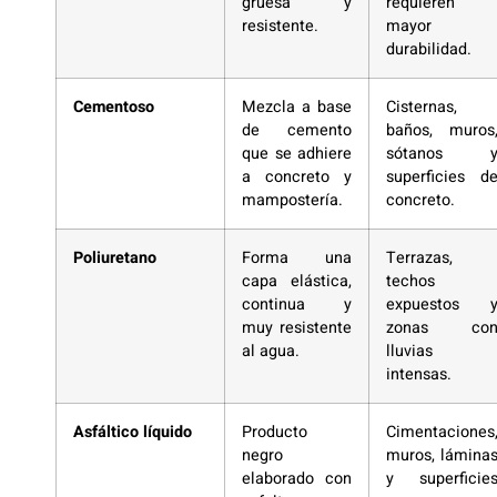
gruesa y
requieren
resistente.
mayor
durabilidad.
Cementoso
Mezcla a base
Cisternas,
de cemento
baños, muros
que se adhiere
sótanos 
a concreto y
superficies d
mampostería.
concreto.
Poliuretano
Forma una
Terrazas,
capa elástica,
techos
continua y
expuestos 
muy resistente
zonas co
al agua.
lluvias
intensas.
Asfáltico líquido
Producto
Cimentaciones
negro
muros, lámina
elaborado con
y superficie