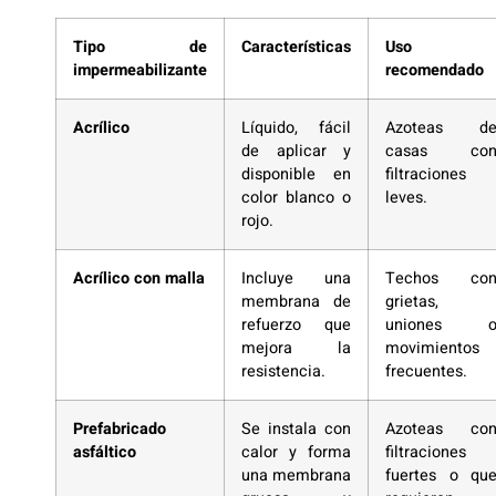
Tipo de
Características
Uso
impermeabilizante
recomendado
Acrílico
Líquido, fácil
Azoteas d
de aplicar y
casas co
disponible en
filtraciones
color blanco o
leves.
rojo.
Acrílico con malla
Incluye una
Techos co
membrana de
grietas,
refuerzo que
uniones 
mejora la
movimientos
resistencia.
frecuentes.
Prefabricado
Se instala con
Azoteas co
asfáltico
calor y forma
filtraciones
una membrana
fuertes o qu